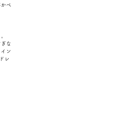
浮かべ
。
」。
すぎな
ライン
ドレ