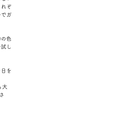
それぞ
つでガ
物の色
ひ試し
な日を
も大
さ