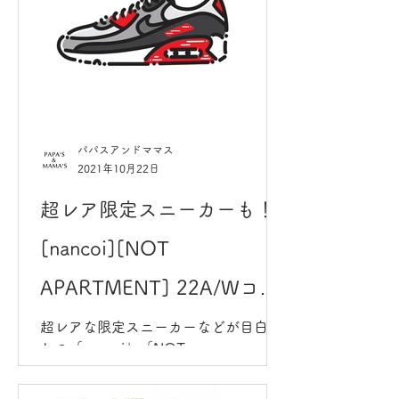
は、大切な衣服を優しく包みこむ
「MATINA（マティナ）」の...
パパスアンドママス
2021年10月22日
超レア限定スニーカーも！
[nancoi][NOT
APARTMENT] 22A/Wコレ
クションがLONG TABLEに
超レアな限定スニーカーなどが目白押
しの「nancoi」「NOT
て2日限定開催
APARTMENT」22A/Wコレクション
が、LONG TABLEで限定開催いたしま