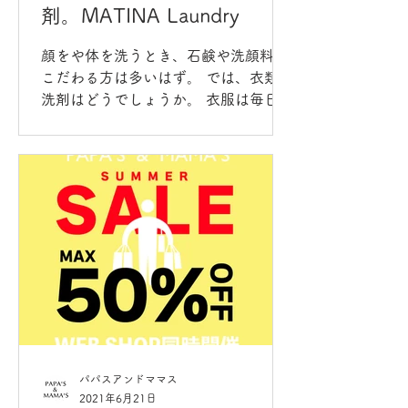
剤。MATINA Laundry
顔をや体を洗うとき、石鹸や洗顔料に
こだわる方は多いはず。 では、衣類用
洗剤はどうでしょうか。 衣服は毎日身
に纏うもの。言うなれば、自分の一部
です。 食べるものやスキンケアにこだ
わるのと同じく、ずっと体に触れる衣
服にもこだわりを。...
パパスアンドママス
2021年6月21日