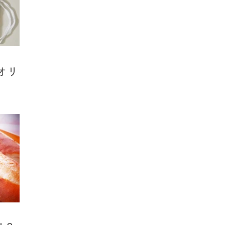
定ショッ
さりげなく、足元にそっと寄り添う。
Bullの靴下
lオリジ
を開始