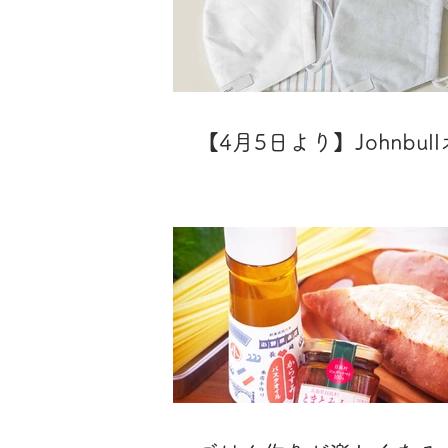
【アミュプラザ長崎bowl 期間限
プ】
【4月5日より】Johnbul
ナル布マスクの予約販売
いたします