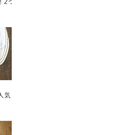
！2つ
人気！