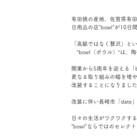
有田焼の産地、佐賀県有
日用品の店"bowl"が10
「高級ではなく贅沢」と
　”bowl（ボウル）”
開業から5周年を迎える「b
更なる取り組みの幅を増
改装することになりまし
改装に伴い長崎市「date」
日々の生活がワクワクす
"bowl"ならではのセレ