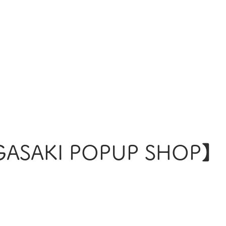
ここちよい毎日の積み重ねが、すばらしい人生になってゆくから。
スタッフブログ
店舗情報
採用情報
企業情報
GASAKI POPUP SHOP】