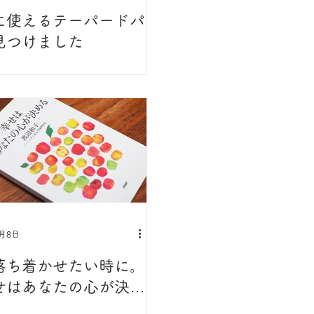
に使えるテーパードパ
見つけました
1月8日
落ち着かせたい時に。
せはあなたの心が決め
渡辺和子 著