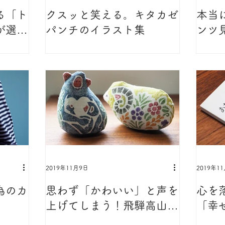
る「ト
クスッと笑える。キタカゼ
本当
が選ば
パンチのイラスト集
ンツ
2019年11月9日
2019年1
為のカ
思わず「かわいい」と声を
心を
上げてしまう！飛騨高山の
「幸
木版染ぬいぐるみ
る」