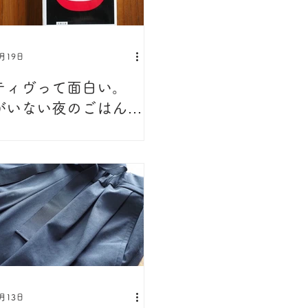
1月19日
ティヴって面白い。
がいない夜のごはん」
 著
1月13日